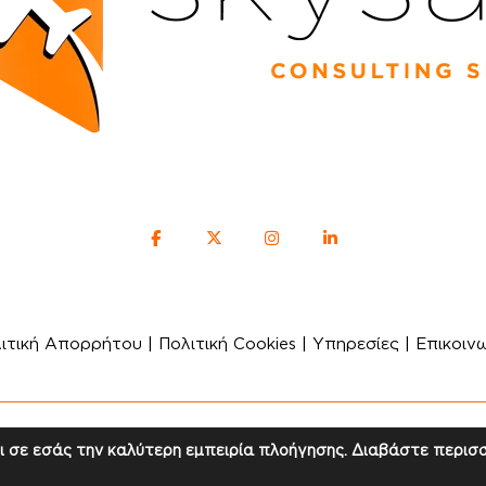
ιτική Απορρήτου
|
Πολιτική Cookies
|
Υπηρεσίες
|
Επικοιν
ight © 2024 Skysafe / All rights reserved. / Created by
Di
ι σε εσάς την καλύτερη εμπειρία πλοήγησης. Διαβάστε περισ