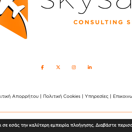
ιτική Απορρήτου
|
Πολιτική Cookies
|
Υπηρεσίες
|
Επικοιν
ight © 2024 Skysafe / All rights reserved. / Created by
Di
ι σε εσάς την καλύτερη εμπειρία πλοήγησης. Διαβάστε περισ